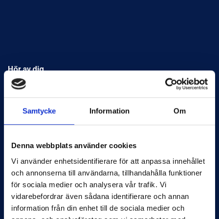
Hör av dig
Kontakt
Samtycke
Information
Om
Fyll i formuläret så kommer en medlem av
vårt team att kontakta dig.
Denna webbplats använder cookies
rfq@matenco.se
Vi använder enhetsidentifierare för att anpassa innehållet
och annonserna till användarna, tillhandahålla funktioner
+46 (0) 8-556 282 00
för sociala medier och analysera vår trafik. Vi
vidarebefordrar även sådana identifierare och annan
MAB Production AB
information från din enhet till de sociala medier och
Jordbrotorpsvägen 2