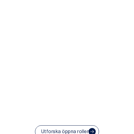
Låt oss skapa
framtiden
tillsammans
Utforska öppna roller