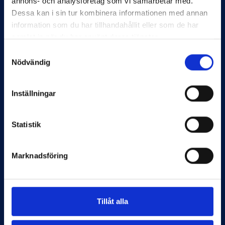
annons- och analysföretag som vi samarbetar med.
136 50 Haninge
Dessa kan i sin tur kombinera informationen med annan
information som du har tillhandahållit eller som de har
samlat in när du har använt deras tjänster.
Fullständigt namn
Samtyckesval
Nödvändig
Bolag
Inställningar
Statistik
E-postadress
Marknadsföring
Telefonnummer
Tillåt alla
Message