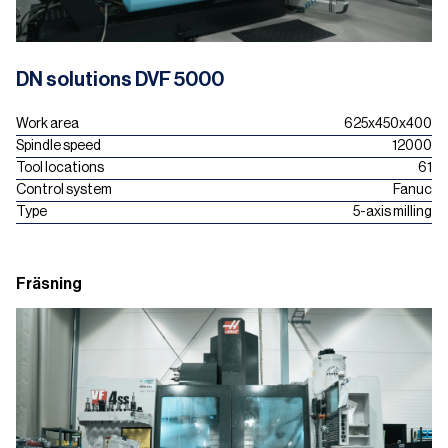
DN solutions DVF 5000
Work area
625x450x400
Spindle speed
12000
Tool locations
61
Control system
Fanuc
Type
5-axis milling
Fräsning