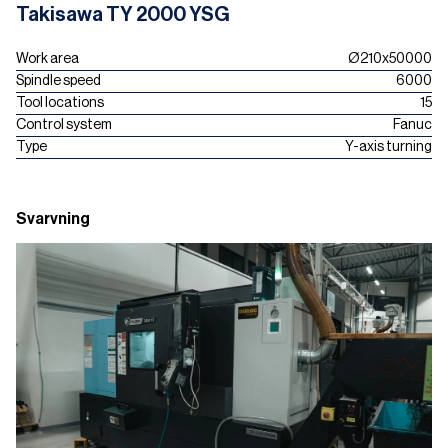
Takisawa TY 2000 YSG
Work area
Ø210x50000
Spindle speed
6000
Tool locations
15
Control system
Fanuc
Type
Y-axis turning
Svarvning