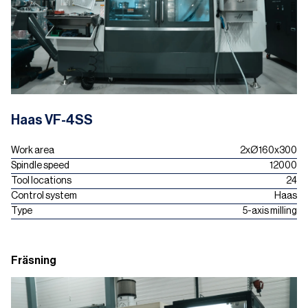
Haas VF-4SS
Work area
2xØ160x300
Spindle speed
12000
Tool locations
24
Control system
Haas
Type
5-axis milling
Fräsning