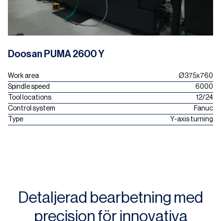
Doosan PUMA 2600 Y
Work area
Ø375x760
Spindle speed
6000
Tool locations
12/24
Control system
Fanuc
Type
Y-axis turning
Detaljerad bearbetning med
precision för innovativa