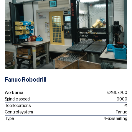
Fanuc Robodrill
Work area
Ø160x200
Spindle speed
9000
Tool locations
21
Control system
Fanuc
Type
4-axis milling