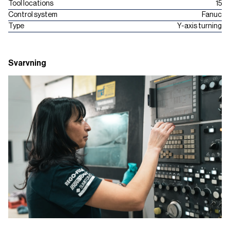
Tool locations
15
Control system
Fanuc
Type
Y-axis turning
Svarvning