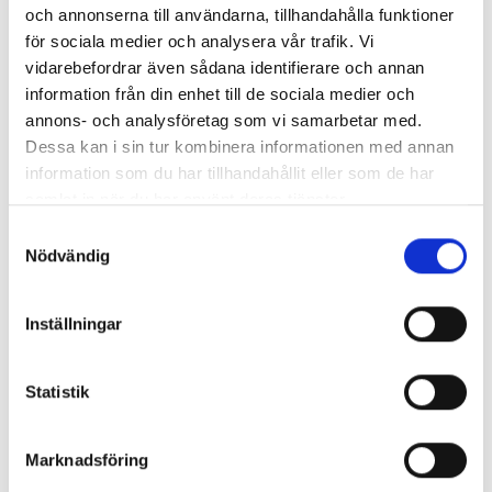
Kylning
: Kraftig luftblås – kör helt torrt
och annonserna till användarna, tillhandahålla funktioner
Tips
: Långa trådspån – lägg in lyftrörelser och vakuumsug
för sociala medier och analysera vår trafik. Vi
för bättre spåntransport
vidarebefordrar även sådana identifierare och annan
information från din enhet till de sociala medier och
PA6 / PA66 (Nylon)
annons- och analysföretag som vi samarbetar med.
Skärhastighet (vc)
: 280 – 500 m/min
Dessa kan i sin tur kombinera informationen med annan
Matning per tand (fz)
: 0,07 – 0,15 mm/tand
information som du har tillhandahållit eller som de har
Skärdjup (ap)
: 0,25 – 0,5 × Ø vid grovning, ≤ 0,1 × Ø vid
samlat in när du har använt deras tjänster.
finish
Samtyckesval
Verktyg
: Vass karbidfräs med positiv spånvinkel
Nödvändig
Kylning
: Torr luft eller vattenbaserad dimma efter
förtorkning
Inställningar
Tips
: Balansera fukthalt före bearbetning för stabila
toleranser
Statistik
PMMA (Akryl)
Skärhastighet (vc)
: 180 – 300 m/min
Marknadsföring
Matning per tand (fz)
: 0,05 – 0,10 mm/tand