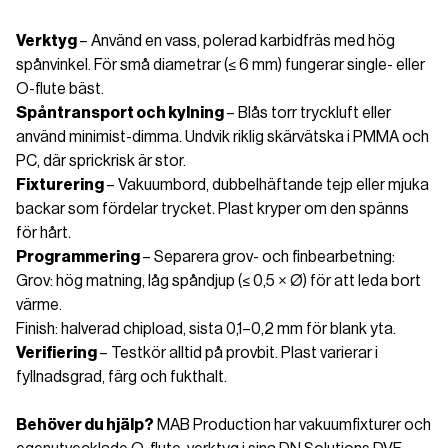
Verktyg
– Använd en vass, polerad karbidfräs med hög
spånvinkel. För små diametrar (≤ 6 mm) fungerar single- eller
O-flute bäst.
Spåntransport och kylning
– Blås torr tryckluft eller
använd minimist-dimma. Undvik riklig skärvätska i PMMA och
PC, där sprickrisk är stor.
Fixturering
– Vakuumbord, dubbelhäftande tejp eller mjuka
backar som fördelar trycket. Plast kryper om den spänns
för hårt.
Programmering
– Separera grov- och finbearbetning:
Grov: hög matning, låg spåndjup (≤ 0,5 × Ø) för att leda bort
värme.
Finish: halverad chipload, sista 0,1–0,2 mm för blank yta.
Verifiering
– Testkör alltid på provbit. Plast varierar i
fyllnadsgrad, färg och fukthalt.
Behöver du hjälp?
MAB Production har vakuumfixturer och