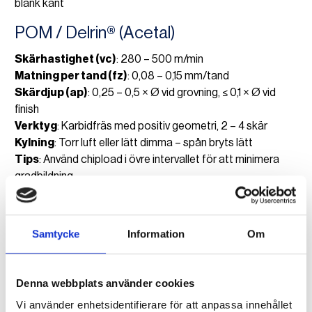
blank kant
POM / Delrin® (Acetal)
Skärhastighet (vc)
: 280 – 500 m/min
Matning per tand (fz)
: 0,08 – 0,15 mm/tand
Skärdjup (ap)
: 0,25 – 0,5 × Ø vid grovning, ≤ 0,1 × Ø vid
finish
Verktyg
: Karbidfräs med positiv geometri, 2 – 4 skär
Kylning
: Torr luft eller lätt dimma – spån bryts lätt
Tips
: Använd chipload i övre intervallet för att minimera
gradbildning
HDPE / UHMW-PE
Skärhastighet (vc)
: 250 – 380 m/min
Samtycke
Information
Om
Matning per tand (fz)
: 0,06 – 0,12 mm/tand
Skärdjup (ap)
: 0,25 – 0,5 × Ø vid grovning, ≤ 0,1 × Ø vid
finish
Denna webbplats använder cookies
Verktyg
: Enkelskärig spiralfräs med polerad egg
Vi använder enhetsidentifierare för att anpassa innehållet