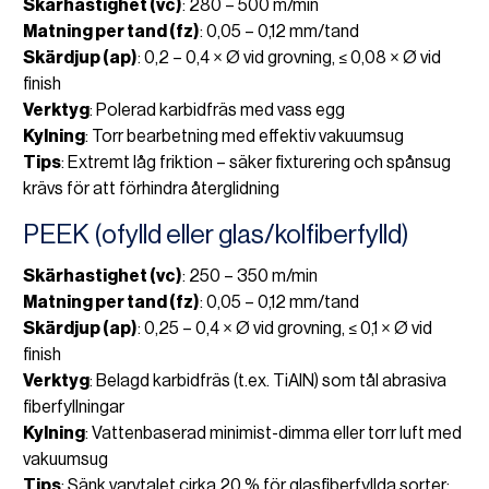
Skärhastighet (vc)
: 280 – 500 m/min
Matning per tand (fz)
: 0,05 – 0,12 mm/tand
Skärdjup (ap)
: 0,2 – 0,4 × Ø vid grovning, ≤ 0,08 × Ø vid
finish
Verktyg
: Polerad karbidfräs med vass egg
Kylning
: Torr bearbetning med effektiv vakuumsug
Tips
: Extremt låg friktion – säker fixturering och spånsug
krävs för att förhindra återglidning
PEEK (ofylld eller glas/kolfiberfylld)
Skärhastighet (vc)
: 250 – 350 m/min
Matning per tand (fz)
: 0,05 – 0,12 mm/tand
Skärdjup (ap)
: 0,25 – 0,4 × Ø vid grovning, ≤ 0,1 × Ø vid
finish
Verktyg
: Belagd karbidfräs (t.ex. TiAlN) som tål abrasiva
fiberfyllningar
Kylning
: Vattenbaserad minimist-dimma eller torr luft med
vakuumsug
Tips
: Sänk varvtalet cirka 20 % för glasfiberfyllda sorter;