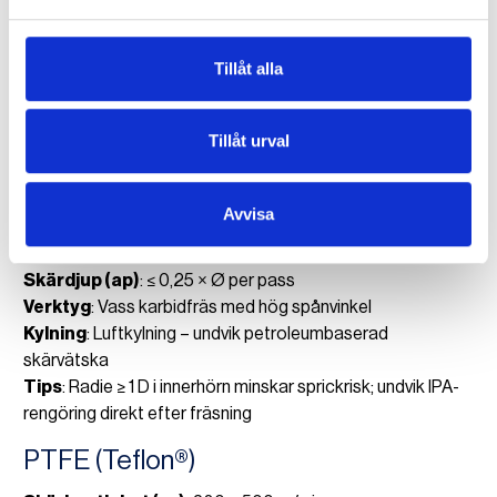
Skärdjup (ap)
: 0,25 – 0,4 × Ø vid grovning, ≤ 0,05 × Ø vid
finish
Verktyg
: Polerad O-flute för optisk finish
Tillåt alla
Kylning
: Endast torr luft eller vattenbaserad dimma
Tips
: Lämna cirka 0,1 mm och ta sista passet med ny egg
för kristallklara kanter
Tillåt urval
PC (Polykarbonat)
Avvisa
Skärhastighet (vc)
: 250 – 350 m/min
Matning per tand (fz)
: 0,05 – 0,12 mm/tand
Skärdjup (ap)
: ≤ 0,25 × Ø per pass
Verktyg
: Vass karbidfräs med hög spånvinkel
Kylning
: Luftkylning – undvik petroleumbaserad
skärvätska
Tips
: Radie ≥ 1 D i innerhörn minskar sprickrisk; undvik IPA-
rengöring direkt efter fräsning
PTFE (Teflon®)