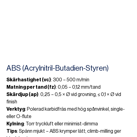
ABS (Acrylnitril-Butadien-Styren)
Skärhastighet (vc)
: 300 – 500 m/min
Matning per tand (fz)
: 0,05 – 0,12 mm/tand
Skärdjup (ap)
: 0,25 – 0,5 × Ø vid grovning, ≤ 0,1 × Ø vid
finish
Verktyg
: Polerad karbidfräs med hög spånvinkel, single-
eller O-flute
Kylning
: Torr tryckluft eller minimist-dimma
Tips
: Spänn mjukt – ABS krymper lätt; climb-milling ger