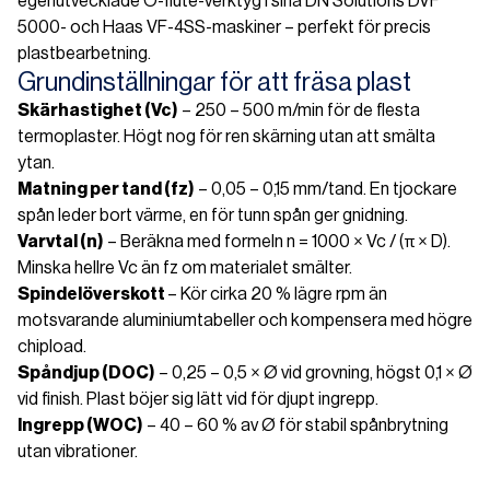
egenutvecklade O-flute-verktyg i sina DN Solutions DVF
5000- och Haas VF-4SS-maskiner – perfekt för precis
plastbearbetning.
Grundinställningar för att fräsa plast
Skärhastighet (Vc)
– 250 – 500 m/min för de flesta
termoplaster. Högt nog för ren skärning utan att smälta
ytan.
Matning per tand (fz)
– 0,05 – 0,15 mm/tand. En tjockare
spån leder bort värme, en för tunn spån ger gnidning.
Varvtal (n)
– Beräkna med formeln n = 1000 × Vc / (π × D).
Minska hellre Vc än fz om materialet smälter.
Spindelöverskott
– Kör cirka 20 % lägre rpm än
motsvarande aluminiumtabeller och kompensera med högre
chipload.
Spåndjup (DOC)
– 0,25 – 0,5 × Ø vid grovning, högst 0,1 × Ø
vid finish. Plast böjer sig lätt vid för djupt ingrepp.
Ingrepp (WOC)
– 40 – 60 % av Ø för stabil spånbrytning
utan vibrationer.