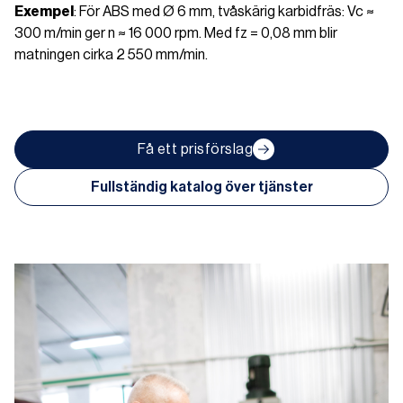
Exempel
: För ABS med Ø 6 mm, tvåskärig karbidfräs: Vc ≈
300 m/min ger n ≈ 16 000 rpm. Med fz = 0,08 mm blir
matningen cirka 2 550 mm/min.
Få ett prisförslag
Fullständig katalog över tjänster